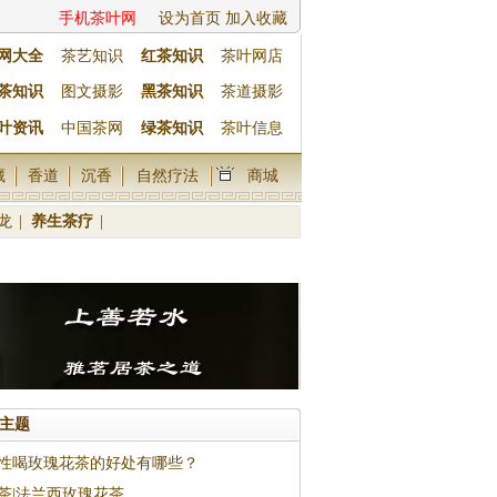
手机茶叶网
设为首页
加入收藏
网大全
茶艺知识
红茶知识
茶叶网店
茶知识
图文摄影
黑茶知识
茶道摄影
叶资讯
中国茶网
绿茶知识
茶叶信息
藏
香道
沉香
自然疗法
商城
龙
|
养生茶疗
|
主题
性喝玫瑰花茶的好处有哪些？
茶|法兰西玫瑰花茶