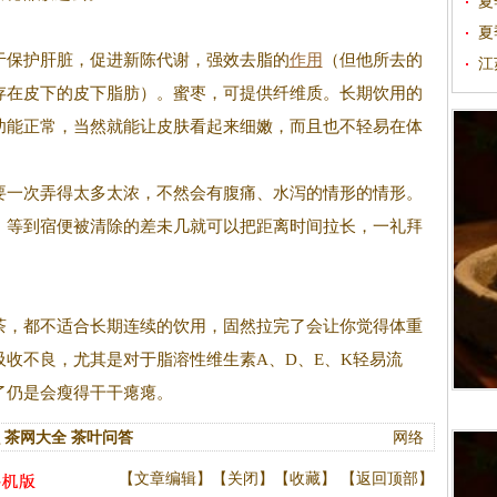
夏
夏
于保护肝脏，促进新陈代谢，强效去脂的
作用
（但他所去的
江
存在皮下的皮下脂肪）。蜜枣，可提供纤维质。长期饮用的
跌
功能正常，当然就能让皮肤看起来细嫩，而且也不轻易在体
要一次弄得太多太浓，不然会有腹痛、水泻的情形的情形。
，等到宿便被清除的差未几就可以把距离时间拉长，一礼拜
，都不适合长期连续的饮用，固然拉完了会让你觉得体重
吸收不良，尤其是对于脂溶性维生素A、D、E、K轻易流
了仍是会瘦得干干瘪瘪。
茶网大全
茶叶问答
网络
【
文章编辑
】【
关闭
】【
收藏
】 【
返回顶部
】