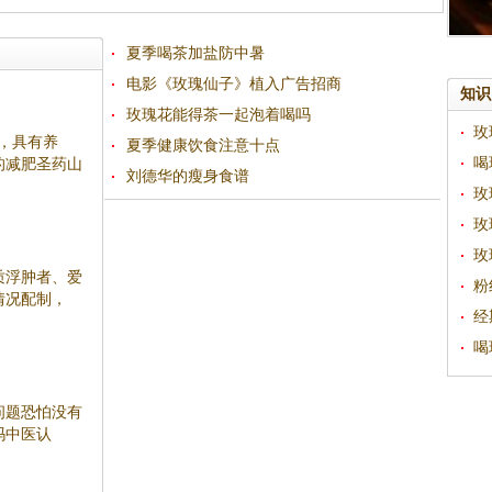
夏季喝茶加盐防中暑
电影《玫瑰仙子》植入广告招商
知识
玫瑰花能得茶一起泡着喝吗
玫
和，具有养
夏季健康饮食注意十点
喝
的减肥圣药山
刘德华的瘦身食谱
玫
玫
玫
质浮肿者、爱
粉
情况配制，
经
喝
问题恐怕没有
吗中医认