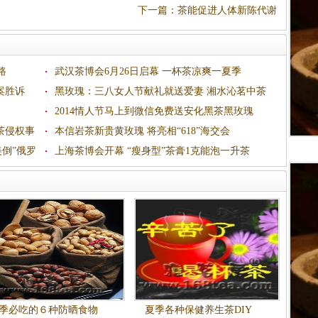
下一篇
：
茶能促进人体新陈代谢
路
武汉茶博会6月26日启幕 一杯茶凉爽一夏季
案胜诉
黑玫瑰：三八女人节献礼就送爱妻 湘水沁茗中茶
网“最懂女人心的茶”
2014情人节马上到微信免费送安化黑茶黑玫瑰
茶侵权事
本信岩茶新贵黄玫瑰 将亮相“618”海交会
美倒”俄罗
上海茶博会开幕 “瘦身型”茶膏1克能泡一升茶
季必吃的６种防晒食物
夏季各种保健养生茶DIY