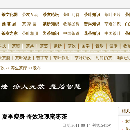
茶文化网
茶友互动
茶友论坛
茶叶问答
茶叶知识
茶叶图片
茶
雅 茗 居
茶 家 寨
紫砂知识
收藏鉴赏
普洱知识
茶道知识
白
茶友之家
茶叶相册
岩茶知识
中国茶道
花茶知识
中国茶叶
茶
科技
茶谱
茶具
茶艺
紫砂
茶饮
国学
音乐
健康
收
食茶膳
|
茶叶减肥
|
苦丁茶
|
茶叶作用
|
茶叶功效
|
时尚奶茶
|
咖啡沙
茶饮
->
养生茶疗
>>发布
相关
夏季瘦身 奇效玫瑰蜜枣茶
女
日期:2011-09-14 浏览:
541
次
花