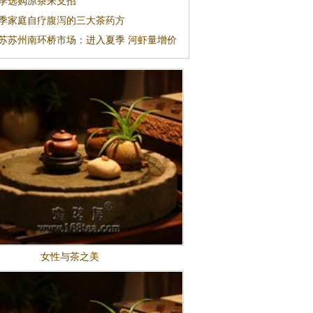
季选购凉茶来支招
季家庭自疗腹泻的三大茶药方
苏苏州南环桥市场：进入夏季 河虾量增价
女性与茶之美