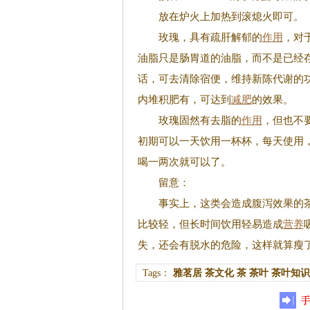
放在炉火上加热到滚熄火即可。
玫瑰，具有疏肝解郁的
作用
，对
油脂只是肠胃道的油脂，而不是已经
话，可去清除宿便，维持新陈代谢的
内堆积肥有，可达到
减肥
的效果。
玫瑰固然有去脂的
作用
，但也不
初期可以一天饮用一杯杯，每天使用
喝一两次就可以了。
留意：
事实上，这类会造成腹泻效果的茶
比较轻，但长时间饮用轻易造成
营养
失，还会有脱水的危险，这样就算瘦
Tags：
雅茗居
茶文化
茶
茶叶
茶叶知识