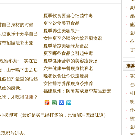
夏
夏季饮食要当心细菌中毒
瘦
夏季饮食美容食品
讨自己身材的时候
盛
夏季养生美容果汁
夏
人也很乐于分享自己
女性夏季必喝的六款养颜食谱
茶
有奇招怪法都出笼
夏季清凉美容绿茶食品
甘
夏季哪些食品会引起中毒
玫瑰蜜枣茶”，实在它
夏季健康营养的美容瘦身汤
推荐
六种健康午餐瘦身抗衰老
便，由于喝下去之后
晚餐饮食让你快速瘦身
受
且假如剂量重的话还
女性排毒养颜瘦身茶推荐
低
怎
见效的感觉。
福建泉州：防暑茶成夏季茶品新宠
桂
吃，才吃得
健康
？
铁
吗
什
搓即可（最好是买已经打坏的，比较能冲煮出味道）
黑
夏
玫瑰都放进去。