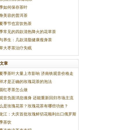
季如何保存茶叶
身美容的普洱茶
夏季节也宜饮热茶
季常见的四款清热降火的花草茶
与养生：几款清脂健康瘦身茶
草大枣茶治疗失眠
文章
夏季茶叶大量上市影响 济南铁观音价格走
样才是正确的玫瑰花茶的泡法
圆红枣茶怎么做
观音负面消息缠身 还能重新回归市场主流
？
么是玫瑰花茶？玫瑰花茶有哪些功效？
龙江：大庆首批玫瑰鲜切花顺利出口俄罗斯
季茶饮