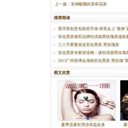
上一篇
：
安神醒脑的茉莉花茶
推荐阅读
普洱茶创意包装抢市场 饼茶走上"瘦身"
安化黑茶领军品牌怡清源黑玫瑰茶侵权
三八节爱妻就送安化黑茶 黑玫瑰茶
安化黑茶专家张流梅：谈怡清源黑玫瑰
件
2013广州茶博会湖南安化黑茶 黑玫瑰“
斯美女
图文欣赏
夏季适量饮用凉茶益处多
夏