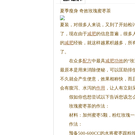
夏季瘦身 奇效玫瑰蜜枣茶
夏装，对很多人来说，又到了开始检
了，现在由于
减肥
的信息普遍，很多
的
减肥
经验，就这样越累积越多，所
了。
在众多
配方
中最具
减肥
功效
的“
最原本是用来消除便秘，可以匡助排
不久就会产生便意，效果相称快，而
会有腹泻、水泻的
作用
，让人有立刻
假如你也想尝试以下告诉您该怎么
玫瑰蜜枣茶的作法：
材料：加州蜜枣5颗，粉红玫瑰一小
作法：
预备500-600CC的水将蜜枣跟粉