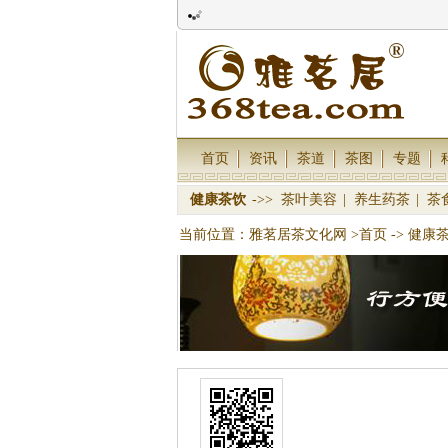
首页
资讯
茶道
茶图
专题
健康茶饮
->>
茶叶美容
|
养生药茶
|
茶
当前位置：
雅茗居茶文化网
>首页
->
健康