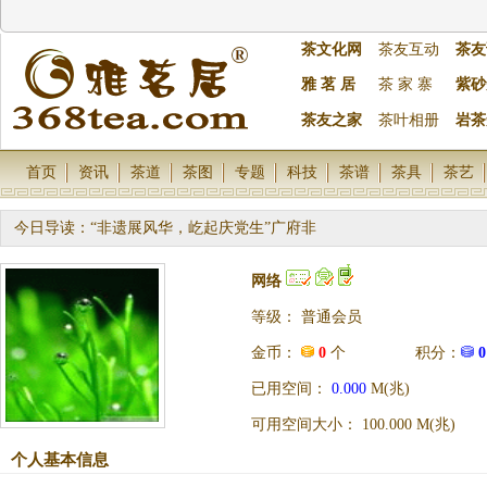
茶文化网
茶友互动
茶友
雅 茗 居
茶 家 寨
紫砂
茶友之家
茶叶相册
岩茶
首页
资讯
茶道
茶图
专题
科技
茶谱
茶具
茶艺
今日导读：
“非遗展风华，屹起庆党生”广府非
网络
等级： 普通会员
金币：
0
个 积分：
0
已用空间：
0.000
M(兆)
可用空间大小： 100.000 M(兆)
个人基本信息