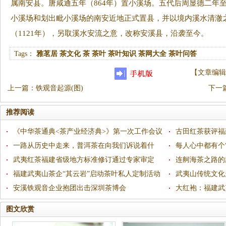
属南安县。唐咸通五年（864年）置小溪场。五代后周显德二年至
小溪场和划出毗小溪场的南安近地正式置县，并以境内溪水清澈
（1121年），另取溪水安流之意，改称安溪县，沿袭至今。
Tags：
雅茗居
茶文化
茶
茶叶
茶叶知识
茶网大全
茶叶问答
【
文章编辑
上一篇
：
铁观音起源(图)
下一
推荐阅读
《中华茶通典<茶产业经济典>》第一次工作会议
古田红茶获评福
在福建农林大学举行
一路从历史中走来，普洱茶在向我们诉说着什
每人心中都有个
么？
武夷红茶福建省级地方标准修订通过专家审定
众筹项目落地武
连舸海茶之路的
福建武夷山茶企“其云岩”启动茶叶私人定制活动
武夷山传统文化
安溪铁观音企业抱团出击深圳茶博会
生啧啧称奇
大红袍：福建武
图文欣赏