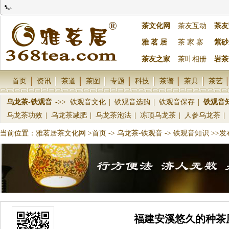
茶文化网
茶友互动
茶友
雅 茗 居
茶 家 寨
紫砂
茶友之家
茶叶相册
岩茶
首页
资讯
茶道
茶图
专题
科技
茶谱
茶具
茶艺
乌龙茶-铁观音
->>
铁观音文化
|
铁观音选购
|
铁观音保存
|
铁观音
乌龙茶功效
|
乌龙茶减肥
|
乌龙茶泡法
|
冻顶乌龙茶
|
人参乌龙茶
|
当前位置：
雅茗居茶文化网
>首页
->
乌龙茶-铁观音
->
铁观音知识
>>发
福建安溪悠久的种茶历