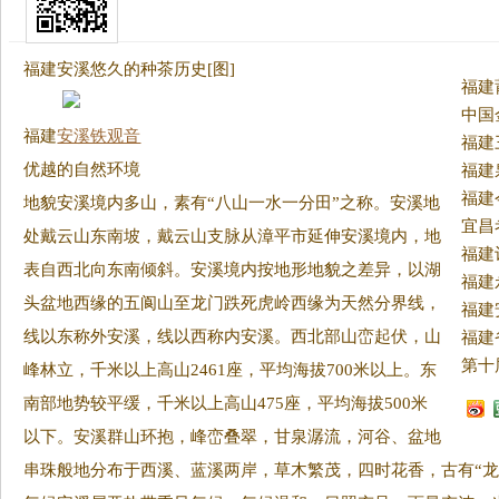
福建安溪悠久的种茶历史[图]
中国
福建
安溪铁观音
优越的自然环境
地貌安溪境内多山，素有“八山一水一分田”之称。
安溪地
处戴云山东南坡，戴云山支脉从漳平市延伸安溪境内，地
福建
表自西北向东南倾斜。安溪境内按地形地貌之差异，以湖
头盆地西缘的五阆山至龙门跌死虎岭西缘为天然分界线，
福建
线以东称外安溪，线以西称内安溪。西北部山峦起伏，山
福建
峰林立，千米以上高山2461座，平均海拔700米以上。东
南部地势较平缓，千米以上高山475座，平均海拔500米
以下。安溪群山环抱，峰峦叠翠，甘泉潺流，河谷、盆地
串珠般地分布于西溪、蓝溪两岸，草木繁茂，四时花香，古有“龙