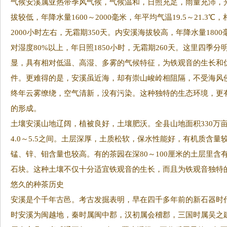
气候安溪属亚热带季风气候，气候温和，日照充足，雨量充沛，
拔较低，年降水量1600～2000毫米，年平均气温19.5～21.3℃
2000小时左右，无霜期350天。内安溪海拔较高，年降水量1800
对湿度80%以上，年日照1850小时，无霜期260天。这里四季
显，具有相对低温、高湿、多雾的气候特征，为铁观音的生长和
件。更难得的是，安溪虽近海，却有崇山峻岭相阻隔，不受海风
终年云雾缭绕，空气清新，没有污染。这种独特的生态环境，更
的形成。
土壤安溪山地辽阔，植被良好，土壤肥沃。全县山地面积330万
4.0～5.5之间。土层深厚，土质松软，保水性能好，有机质含量
锰、锌、钼含量也较高。有的茶园在深80～100厘米的土层里含
石块。这种土壤不仅十分适宜铁观音的生长，而且为铁观音独特
悠久的种茶历史
安溪是个千年古邑。考古发掘表明，早在四千多年前的新石器时
时安溪为闽越地，秦时属闽中郡，汉初属会稽郡，三国时属吴之