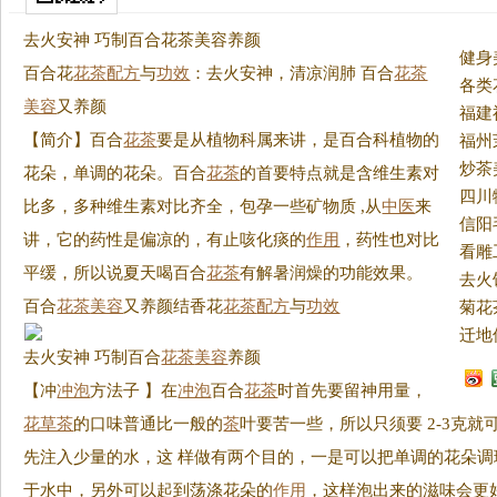
去火安神 巧制百合花茶美容养颜
健身
百合花
花茶
配方
与
功效
：去火安神，清凉润肺 百合
花茶
美容
又养颜
【简介】百合
花茶
要是从植物科属来讲，是百合科植物的
花朵，单调的花朵。
百合
花茶
的首要特点就是含维生素对
四川
比多，多种维生素对比齐全，包孕一些矿物质 ,从
中医
来
讲，它的药性是偏凉的，有止咳化痰的
作用
，药性也对比
平缓，所以说夏天喝百合
花茶
有解暑润燥的功能效果。
去火
百合
花茶
美容
又养颜结香花
花茶
配方
与
功效
菊花
迁地
去火安神 巧制百合
花茶
美容
养颜
【冲
冲泡
方法子 】在
冲泡
百合
花茶
时首先要留神用量，
花草茶
的口味普通比一般的
茶
叶要苦一些，所以只须要 2-3克
先注入少量的水，这 样做有两个目的，一是可以把单调的花朵
于水中，另外可以起到荡涤花朵的
作用
，这样泡出来的滋味会更好