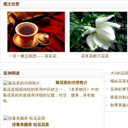
图文欣赏
一笑一颦总相思——茉莉花
花草茶栀子花茶
茶茶道表演解说词
延伸阅读
大S的花
喝桂花茶
菊花茶的功用简介
安神好梦
菊花是我国传统的常用中药材之一，《本草纲目》中对
菊花茶的药效就有详细的记载：性甘、微寒，具有散
家庭自制
风...
秋季养颜
排毒美颜茶 桂花花茶