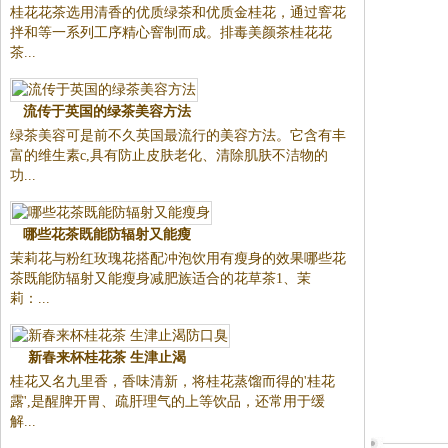
桂花花茶选用清香的优质绿茶和优质金桂花，通过窨花
拌和等一系列工序精心窨制而成。排毒美颜茶桂花花
茶...
流传于英国的绿茶美容方法
绿茶美容可是前不久英国最流行的美容方法。它含有丰
富的维生素c,具有防止皮肤老化、清除肌肤不洁物的
功...
哪些花茶既能防辐射又能瘦
茉莉花与粉红玫瑰花搭配冲泡饮用有瘦身的效果哪些花
茶既能防辐射又能瘦身减肥族适合的花草茶1、茉
莉：...
新春来杯桂花茶 生津止渴
桂花又名九里香，香味清新，将桂花蒸馏而得的'桂花
露',是醒脾开胃、疏肝理气的上等饮品，还常用于缓
解...