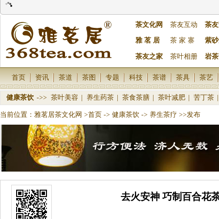
茶文化网
茶友互动
茶友
雅 茗 居
茶 家 寨
紫砂
茶友之家
茶叶相册
岩茶
首页
资讯
茶道
茶图
专题
科技
茶谱
茶具
茶艺
健康茶饮
->>
茶叶美容
|
养生药茶
|
茶食茶膳
|
茶叶减肥
|
苦丁茶
|
当前位置：
雅茗居茶文化网
>首页
->
健康茶饮
->
养生茶疗
>>发布
去火安神 巧制百合花