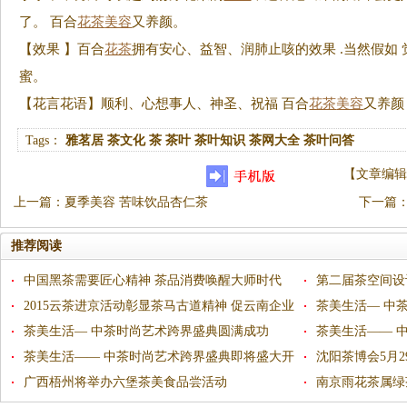
了。 百合
花茶
美容
又养颜。
【效果 】百合
花茶
拥有安心、益智、润肺止咳的效果 .当然假如 
蜜。
【花言花语】顺利、心想事人、神圣、祝福 百合
花茶
美容
又养颜
Tags：
雅茗居
茶文化
茶
茶叶
茶叶知识
茶网大全
茶叶问答
【
文章编辑
上一篇
：
夏季美容 苦味饮品杏仁茶
下一篇
推荐阅读
中国黑茶需要匠心精神 茶品消费唤醒大师时代
第二届茶空间设
2015云茶进京活动彰显茶马古道精神 促云南企业
备受瞩目
茶美生活— 中
走出去
茶美生活— 中茶时尚艺术跨界盛典圆满成功
茶美生活—— 
茶美生活—— 中茶时尚艺术跨界盛典即将盛大开
幕
沈阳茶博会5月
幕
广西梧州将举办六堡茶美食品尝活动
南京雨花茶属绿