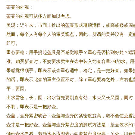
茶
壶的外观：
茶
壶的外观可从多方面加以考虑。
美观：近年来，市面上推出的
茶
壶形式琳琅满目，或高或矮或圆
然而，每个人有每个人的审美观点，因此，所谓的美并没有一定
即可。
重心要稳：用手提起
茶
具是否感觉顺手？重心是否恰到好处？端
准。购买新壶时，不妨要求卖主在壶中装入约壶容量3/4的水。
果感觉很顺手，即表示该壶重心适中，稳定，是一把好壶。如果
的话，即表示此壶的重主位置不对。除了重心要稳之外，左右也
平，要圆。
出水需急，长，圆：出水首先要刚直有劲，水束又长又圆，同时
不剩，即表示是一把好壶。
壶盖，壶身紧密吻合：壶盖与壶身的紧密度愈高，愈不会使
茶
香
壶才是一把好壶。壶盖与壶身紧密度的测试方法是，
茶
壶装水约1
倾倒壶水看看，若滴水不流即表示两者紧密度极高；另外，用食