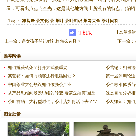
看，可看出点点点金光，这是其他地方陶土所没有的特点。(编辑:
Tags：
雅茗居
茶文化
茶
茶叶
茶叶知识
茶网大全
茶叶问答
【
文章编辑
上一篇
：
送女孩子的结婚礼物怎么选择？
下一篇
：
推荐阅读
如何撬茯砖茶？打开方式很重要
茶营销：如何送
茶营销：如何向顾客进行电话回访？
第十届深圳论道
中国茶业大会热议如何做强茶产业
茶企标准体系与
从产品思维到场景思维的转变 看茶企如何“跳出
这是目前分析柑
产品卖体验”
茶叶营销：大转型时代，茶叶店如何活下去？“7
茶友须知：如何
个问题”帮您看清方向！
图文欣赏