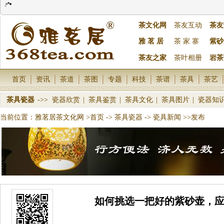
茶文化网
茶友互动
茶友
雅 茗 居
茶 家 寨
紫砂
茶友之家
茶叶相册
岩茶
首页
资讯
茶道
茶图
专题
科技
茶谱
茶具
茶艺
茶具瓷器
->>
瓷器欣赏
|
茶具鉴赏
|
茶具文化
|
茶具图片
|
瓷器知
当前位置：
雅茗居茶文化网
>首页
->
茶具瓷器
->
瓷具新闻
>>发布
如何挑选一把好的紫砂壶，