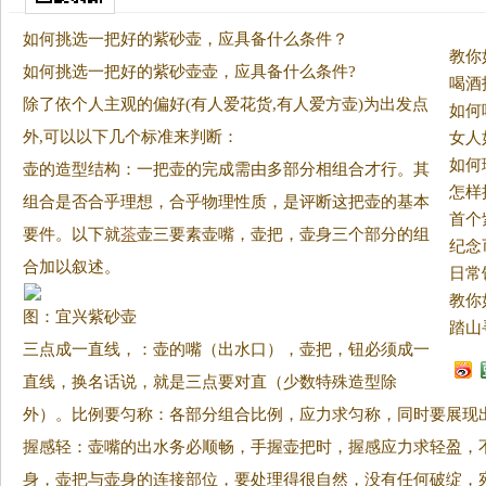
如何挑选一把好的紫砂壶，应具备什么条件？
教你
如何挑选一把好的紫砂壶壶，应具备什么条件?
喝酒
除了依个人主观的偏好(有人爱花货,有人爱方壶)为出发点
如何
外,可以以下几个标准来判断：
女人
如何
壶的造型结构：一把壶的完成需由多部分相组合才行。
其
怎样
组合是否合乎理想，合乎物理性质，是评断这把壶的基本
要件。以下就
茶
壶三要素壶嘴，壶把，壶身三个部分的组
纪念
合加以叙述。
日常
教你
图：宜兴紫砂壶
踏山
三点成一直线，：壶的嘴（出水口），壶把，钮必须成一
直线，换名话说，就是三点要对直（少数特殊造型除
外）。比例要匀称：各部分组合比例，应力求匀称，同时要展现
握感轻：壶嘴的出水务必顺畅，手握壶把时，握感应力求轻盈，
身，壶把与壶身的连接部位，要处理得很自然，没有任何破绽，