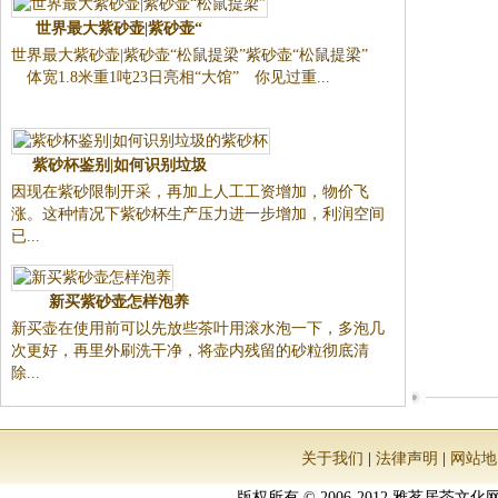
世界最大紫砂壶|紫砂壶“
世界最大紫砂壶|紫砂壶“松鼠提梁”紫砂壶“松鼠提梁”
体宽1.8米重1吨23日亮相“大馆” 你见过重...
紫砂杯鉴别|如何识别垃圾
因现在紫砂限制开采，再加上人工工资增加，物价飞
涨。这种情况下紫砂杯生产压力进一步增加，利润空间
已...
新买紫砂壶怎样泡养
新买壶在使用前可以先放些茶叶用滚水泡一下，多泡几
次更好，再里外刷洗干净，将壶内残留的砂粒彻底清
除...
关于我们
|
法律声明
|
网站地
版权所有 © 2006-2012 雅茗居茶文化网 All