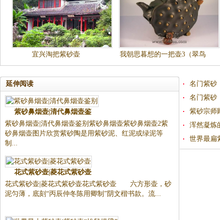
宜兴淘把紫砂壶
我朝思暮想的一把壶3（翠鸟
莲蓬壶）
延伸阅读
名门紫砂
名门紫砂
紫砂宗师
紫砂鼻烟壶|清代鼻烟壶鉴
紫砂鼻烟壶|清代鼻烟壶鉴别紫砂鼻烟壶紫砂鼻烟壶2紫
浑然凝炼的
砂鼻烟壶图片欣赏紫砂陶是用紫砂泥、红泥或绿泥等
世界最扁
制...
花式紫砂壶|菱花式紫砂壶
花式紫砂壶|菱花式紫砂壶花式紫砂壶 六方形壶，砂
泥匀薄，底刻“丙辰仲冬陈用卿制”阴文楷书款。流...