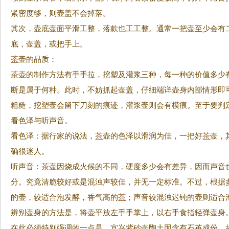
紧密度够，则壶盖不会掉落。
其次，壶底壶面平滑工整，落款也工工整。通常一把壶至少会有
底，壶盖，或把手上。
茶
壶的品质：
茶
壶的制作方法有手手拉，挖塑及灌浆三种，每一种的价值多少
断是属于何种。此时，不妨抓起壶盖，仔细端详壶身内部情形即
粗糙，挖塑壶会留下刀刻的痕迹，灌浆壶则会有模痕。至于要判
看色泽与听声音。
看色泽：据行家的说法，
茶
壶的色泽以滑润为佳，一把好
茶
壶，
确很迷人。
听声音：
茶
壶因烧成火候的不同，硬度多少会有差异，因而声音
分。究竟清脆较好或是混浊声较佳，并无一定标准。不过，根据
的壶，较适合泡发酵，香气高的
茶
；声音较混浊迟钝的壶则适合
辨别壶身的方法是，将壶平放左手手掌上，以右手食指轻弹壶身
在此必须特别强调的一点是，宜兴紫砂壶陶土因含有石英成份，