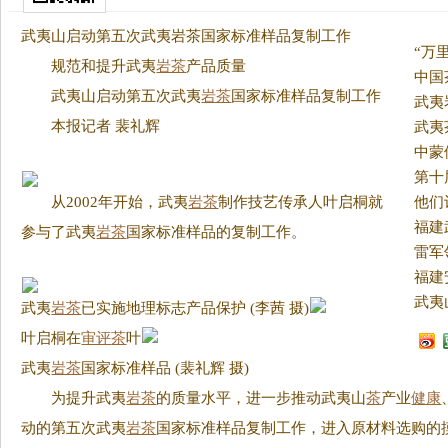
武夷山启动第五次武夷岩茶国家标准样品复制工作
规范和提升武夷
岩茶
产品质量
中国
武夷山启动第五次武夷
岩茶
国家标准样品复制工作
武夷
本报记者 裴礼辉
武夷
从2002年开始，武夷
岩茶
制作技艺传承人叶启桐就
参与了武夷
岩茶
国家标准样品的复制工作。
武夷
岩茶
已实施地理标志产品保护 (李茜 摄)
叶启桐在
审评
茶
叶
武夷
岩茶
国家标准样品 (裴礼辉 摄)
为提升武夷
岩茶
的质量水平，进一步推动武夷山
茶
产业
健康
动的第五次武夷
岩茶
国家标准样品复制工作，进入原材料选购的