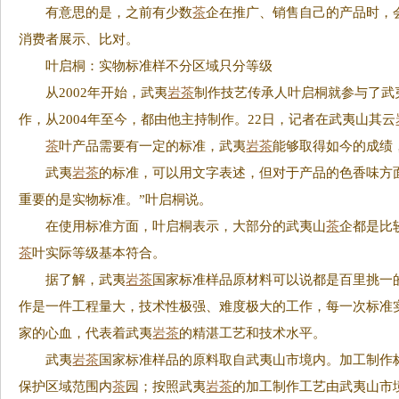
有意思的是，之前有少数
茶
企在推广、销售自己的产品时，
消费者展示、比对。
叶启桐：实物标准样不分区域只分等级
从2002年开始，武夷
岩茶
制作技艺传承人叶启桐就参与了武
作，从2004年至今，都由他主持制作。22日，记者在武夷山其云
茶
叶产品需要有一定的标准，武夷
岩茶
能够取得如今的成绩
武夷
岩茶
的标准，可以用文字表述，但对于产品的色香味方
重要的是实物标准。”叶启桐说。
在使用标准方面，叶启桐表示，大部分的武夷山
茶
企都是比
茶
叶实际等级基本符合。
据了解，武夷
岩茶
国家标准样品原材料可以说都是百里挑一
作是一件工程量大，技术性极强、难度极大的工作，每一次标准
家的心血，代表着武夷
岩茶
的精湛工艺和技术水平。
武夷
岩茶
国家标准样品的原料取自武夷山市境内。加工制作标
保护区域范围内
茶
园；按照武夷
岩茶
的加工制作工艺由武夷山市