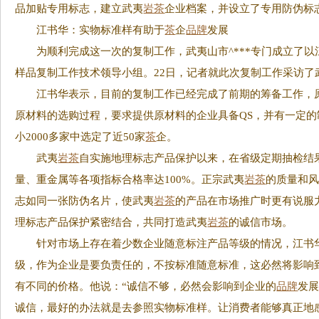
品加贴专用标志，建立武夷
岩茶
企业档案，并设立了专用防伪标
江书华：实物标准样有助于
茶
企
品牌
发展
为顺利完成这一次的复制工作，武夷山市^***专门成立了以
样品复制工作技术领导小组。22日，记者就此次复制工作采访了
江书华表示，目前的复制工作已经完成了前期的筹备工作，原
原材料的选购过程，要求提供原材料的企业具备QS，并有一定
小2000多家中选定了近50家
茶
企。
武夷
岩茶
自实施地理标志产品保护以来，在省级定期抽检结
量、重金属等各项指标合格率达100%。正宗武夷
岩茶
的质量和
志如同一张防伪名片，使武夷
岩茶
的产品在市场推广时更有说服
理标志产品保护紧密结合，共同打造武夷
岩茶
的诚信市场。
针对市场上存在着少数企业随意标注产品等级的情况，江书华
级，作为企业是要负责任的，不按标准随意标准，这必然将影响
有不同的价格。他说：“诚信不够，必然会影响到企业的
品牌
发
诚信，最好的办法就是去参照实物标准样。让消费者能够真正地