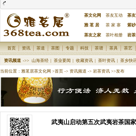
茶文化网
茶友互动
茶友
雅 茗 居
茶 家 寨
紫砂
茶友之家
茶叶相册
岩茶
首页
资讯
茶道
茶图
专题
科技
茶谱
茶具
茶艺
资讯频道
->>
山海茶经
|
茶业要闻
|
收藏资讯
|
茶叶资讯
|
茶乡快
当前位置：
雅茗居茶文化网
>首页
->
资讯频道
->
岩茶资讯
>>发布
武夷山启动第五次武夷岩茶国