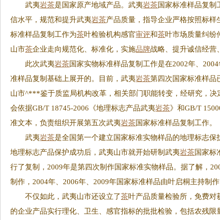
武夷
岩茶
是国家原产地域产品。武夷
岩茶
国家标准样品复制
信水平，规范和提升武夷
岩茶
产品质量，指导企业严格按照标样
标准样品复制工作为
茶
叶检验机构感官
审评
和
茶
叶市场质量纠纷
山市
茶
企业走向规范化、标准化，实施
品牌
战略、提升诚信经营
此次武夷
岩茶
国家实物标准样品复制工作是在2002年、2004
准样品复制基础上展开的。目前，武夷
岩茶
第四次国家标准样品
山市^***鉴于质监局机构改革，相关部门职能转变，经研究，
会依据GB/T 18745-2006《地理标志产品武夷
岩茶
》和GB/T 1
准文本，负责组织开展第五次武夷
岩茶
国家标准样品复制工作。
武夷
岩茶
是全国第一个建立国家标准实物样品的地理标志保
地理标志产品保护成功后，武夷山市就开始研制武夷
岩茶
国家标准
行了复制，2009年是第四次制作国家标准实物样品。据了解，2
制作，2004年、2006年、2009年国家标准样品由叶启桐主持制
不仅如此，武夷山市还设立了
茶
叶产品质量检验所，免费对
的企业产品实行理化、卫生、感官指标的批批检验，包括农残限