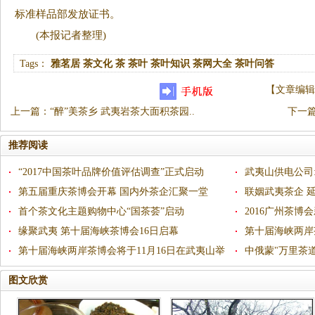
标准样品部发放证书。
(本报记者整理)
Tags：
雅茗居
茶文化
茶
茶叶
茶叶知识
茶网大全
茶叶问答
【
文章编辑
上一篇
：
“醉”美茶乡 武夷岩茶大面积茶园..
下一
推荐阅读
“2017中国茶叶品牌价值评估调查”正式启动
武夷山供电公司
第五届重庆茶博会开幕 国内外茶企汇聚一堂
联姻武夷茶企 
首个茶文化主题购物中心“国茶荟”启动
夷山
2016广州茶
缘聚武夷 第十届海峡茶博会16日启幕
行
第十届海峡两岸
第十届海峡两岸茶博会将于11月16日在武夷山举
撼武夷
中俄蒙"万里茶道
行
图文欣赏