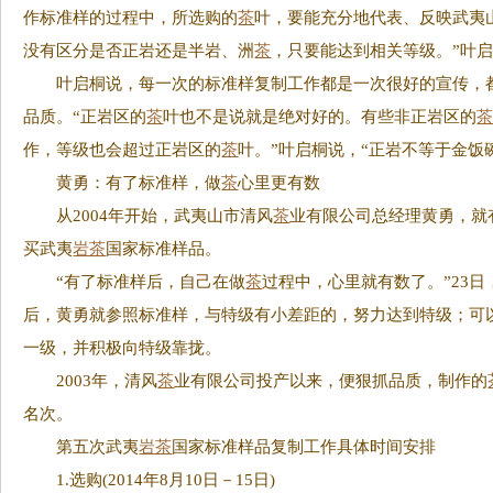
作标准样的过程中，所选购的
茶
叶，要能充分地代表、反映武夷
没有区分是否正岩还是半岩、洲
茶
，只要能达到相关等级。”叶
叶启桐说，每一次的标准样复制工作都是一次很好的宣传，都
品质。“正岩区的
茶
叶也不是说就是绝对好的。有些非正岩区的
作，等级也会超过正岩区的
茶
叶。”叶启桐说，“正岩不等于金饭
黄勇：有了标准样，做
茶
心里更有数
从2004年开始，武夷山市清风
茶
业有限公司总经理黄勇，就
买武夷
岩茶
国家标准样品。
“有了标准样后，自己在做
茶
过程中，心里就有数了。”23
后，黄勇就参照标准样，与特级有小差距的，努力达到特级；可
一级，并积极向特级靠拢。
2003年，清风
茶
业有限公司投产以来，便狠抓品质，制作的
名次。
第五次武夷
岩茶
国家标准样品复制工作具体时间安排
1.选购(2014年8月10日－15日)