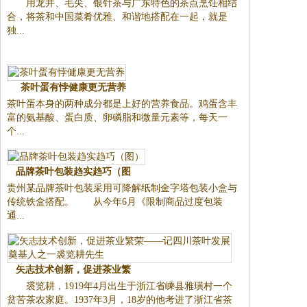
用龙井、毛尖、银针茶与广东特色的茶点烹饪相结
合，将茶和中国菜肴优雅、和谐地搭配在一起，就是
独...
茶叶蛋有悖健康更无营养
茶叶蛋本身的两种成分都是上好的营养食品。鸡蛋含丰
富的氨基酸、蛋白质、卵磷脂和微量元素等，每天一
个...
品牌茶叶包装趋实趋巧（图
贵州某品牌茶叶包装采用可降解纸制金字塔包装小盒与
传统铁盒搭配。 从今年6月《限制商品过度包装
通...
矢志技术创新，促进茶业繁
裘览耕，1919年4月出生于浙江省嵊县雅璜村一个
贫苦茶农家庭。1937年3月，18岁的他考进了浙江省茶