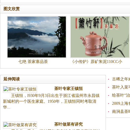
图文欣赏
七绝 茶家寨品茶
《小传炉》原矿朱泥110CC小
品茶壶
延伸阅读
古稀之年
茶叶入菜
茶叶专家王镇恒
给茶叶“
王镇恒，l930年9月3日出生于浙江省温州市永昌镇
新城村的一个医生家庭。1950年，王镇恒同时考取清
2009上
华...
南涧县茶
茶叶做菜有讲究