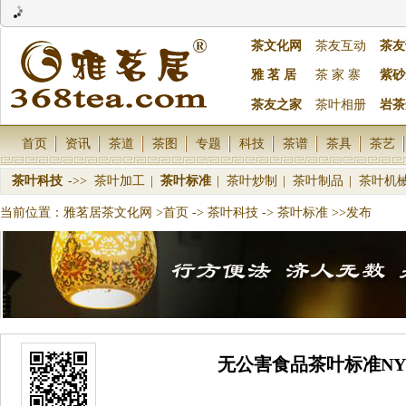
茶文化网
茶友互动
茶友
雅 茗 居
茶 家 寨
紫砂
茶友之家
茶叶相册
岩茶
首页
资讯
茶道
茶图
专题
科技
茶谱
茶具
茶艺
茶叶科技
->>
茶叶加工
|
茶叶标准
|
茶叶炒制
|
茶叶制品
|
茶叶机
当前位置：
雅茗居茶文化网
>首页
->
茶叶科技
->
茶叶标准
>>发布
无公害食品茶叶标准NY 52