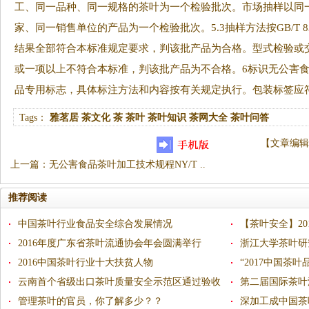
工、同一品种、同一规格的茶叶为一个检验批次。市场抽样以同
家、同一销售单位的产品为一个检验批次。5.3抽样方法按GB/T 8
结果全部符合本标准规定要求，判该批产品为合格。型式检验或
或一项以上不符合本标准，判该批产品为不合格。6标识无公害
品专用标志，具体标注方法和内容按有关规定执行。包装标签应符合
Tags：
雅茗居
茶文化
茶
茶叶
茶叶知识
茶网大全
茶叶问答
【
文章编辑
上一篇
：
无公害食品茶叶加工技术规程NY/T ..
推荐阅读
中国茶叶行业食品安全综合发展情况
【茶叶安全】2
2016年度广东省茶叶流通协会年会圆满举行
平稳
浙江大学茶叶研
2016中国茶叶行业十大扶贫人物
行
“2017中国茶
云南首个省级出口茶叶质量安全示范区通过验收
第二届国际茶叶
管理茶叶的官员，你了解多少？？
深加工成中国茶