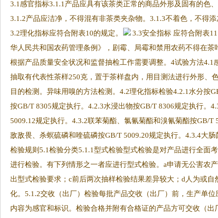
3.1感官指标3.1.1产品应具有该茶类正常的商品外形及固有的
3.1.2产品应洁净，不得混有非茶类夹杂物。3.1.3不着色，不
3.2理化指标应符合附表10的规定。
3.3安全指标 应符合附表1
华人民共和国农药管理条例》，剧霉、局霉和禁用农药不得在茶叶
根据产品质量安全状况和监督抽检工作需要调整。4试验方法4.
抽取有代表性茶样250克，置于茶样盘内，用目测法进行外形、
目的检测。异味用嗅的方法检测。4.2理化指标检验4.2.1水分按GB/T
按GB/T 8305规定执行。4.2.3水浸出物按GB/T 8306规定执行。4
5009.12规定执行。4.3.2联苯菊酯、氯氰菊酯和溴氰菊酯按GB/T 50
敌敌畏、杀螟硫磷和喹硫磷按GB/T 5009.20规定执行。4.3.4大肠菌
检验规则5.1检验分类5.1.1型式检验型式检验是对产品进行全
进行检验。有下列情形之一者应进行型式检验。a申请无公害农产
出型式检验要求；c前后两次抽样检验结果差异较大；d人为或自
化。5.1.2交收（出厂）检验每批产品交收（出厂）前，生产单
内容为感官和标识。检验合格并附有合格证的产品方可交收（出厂