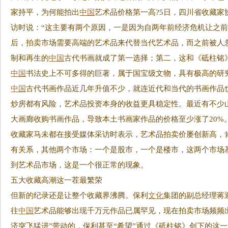
家持平，为何能拍出
中国
艺术品价格第一高?5日，四川省收藏
访时说：“这主要有两个原因，一是因为自两年前经济危机让之
后，拍卖市场需要高端的艺术品来代替当代艺术品，而之前被人
制和再生的
中国
古代书画就成了第一选择；第二，这和《砥柱铭
中国
书法史上不可多得的巨著，属于国宝级文物，具有极高的研
中国
古代书画作品近几年升值不少，就连近代和当代的书画作品
炒房都有风险，艺术品投资本身的收益更具稳定性。最近有不少山
大画廊收购书画作品，导致本土书画家作品的价格至少涨了20%
收藏家马未都在接受媒体采访时表示，艺术品拍卖价屡创新高，
有关系，其他两个市场：一个是股市，一个是楼市，这两个市场
到艺术品市场，这是一个很正常的现象。
五大收藏高潮这一茬最繁荣
但新的纪录还是让整个收藏界沸腾。保利
文化
集团的副总经理蒋
往
中国
艺术品能够出现千万元作品已属罕见，现在拍卖市场频频
济突飞猛进”带动的，保利甚至“希望”通过《砥柱铭》创下的这