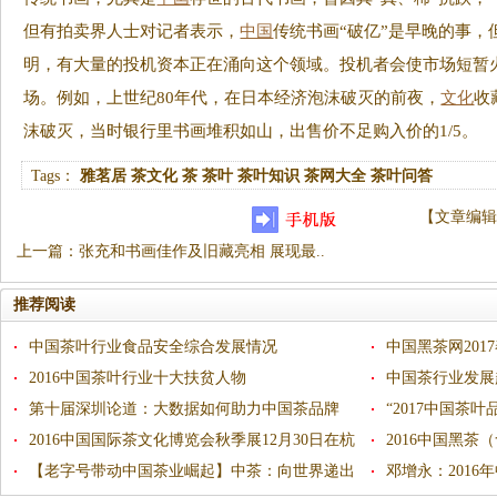
但有拍卖界人士对记者表示，
中国
传统书画“破亿”是早晚的事，
明，有大量的投机资本正在涌向这个领域。投机者会使市场短暂
场。例如，上世纪80年代，在日本经济泡沫破灭的前夜，
文化
收
沫破灭，当时银行里书画堆积如山，出售价不足购入价的1/5。
Tags：
雅茗居
茶文化
茶
茶叶
茶叶知识
茶网大全
茶叶问答
【
文章编辑
上一篇
：
张充和书画佳作及旧藏亮相 展现最..
推荐阅读
中国茶叶行业食品安全综合发展情况
中国黑茶网201
2016中国茶叶行业十大扶贫人物
中国茶行业发展
第十届深圳论道：大数据如何助力中国茶品牌
“2017中国茶
2016中国国际茶文化博览会秋季展12月30日在杭
2016中国黑
州和平会展中心开幕
【老字号带动中国茶业崛起】中茶：向世界递出
邓增永：201