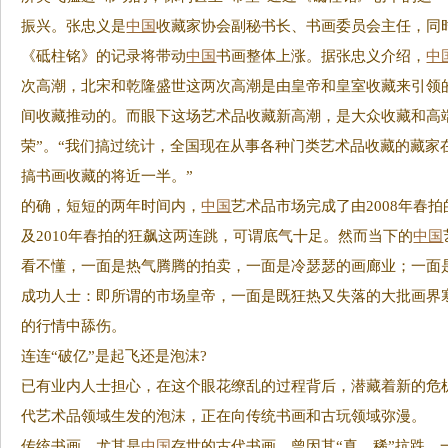
振兴。张忠义是
中国
收藏家协会副秘书长、书画委员会主任，同
《砥柱铭》的记录将带动
中国
书画整体上涨。据张忠义介绍，
中
次高潮，北宋和乾隆盛世这两次高潮是由皇帝和皇室收藏来引领
间收藏推动的。而眼下这场艺术品收藏新高潮，是大众收藏和高
荣”。“我们搞过统计，全国现在从事各种门类艺术品收藏的藏家在
搞书画收藏的将近一半。”
的确，短短的两年时间内，
中国
艺术品市场完成了由2008年春拍
及2010年春拍的狂飙这两连跳，可谓底气十足。然而当下的
中国
看不懂，一面是热气腾腾的拍卖，一面是冷瑟瑟的画廊业；一面
成功人士：即所谓的市场皇帝，一面是既狂热又失落的大批画界
的行情中舔伤。
连连“破亿”是起飞还是泡沫?
已有业内人士担心，在这个眼花缭乱的过程背后，潜藏着新的危
代艺术品领域生发的泡沫，正在向传统书画和古玩领域弥漫。
传统书画，尤其是
中国
存世的古代书画，曾因其“真、稀”抗跌，