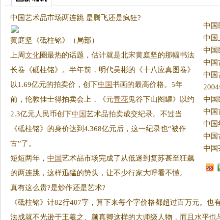
中国艺术品市场两连跳 是腾飞还是疯狂?
中国
中国
黄庭坚《砥柱铭》（局部）
上周
文化
圈最热的话题，估计就是北宋黄庭坚的那幅书法
长卷《砥柱铭》。
半年前，明代吴彬的《十八应真图卷》
以1.69亿元的拍卖价，创下
中国
书画的最高价格。5年
20
前，伦敦佳士得拍卖会上，《元
青花
鬼谷下山图罐》以约
中国
2.3亿元人民币创下
中国
艺术品拍卖成交纪录。不过当
中国
《砥柱铭》的身价达到4.368亿元后，这一纪录也“被作
古”了。
中国
短短两年，
中国
艺术品市场完成了从低迷到复苏甚至狂飙
的两连跳，这样迅猛的势头，让不少行家大呼看不懂。
真有这么贵?是炒作还是艺术?
《砥柱铭》计82行407字，算下来每个字价格都超过百万元。也
法成就不光逊于王羲之、颜真卿这样的大师级人物，而且水平也