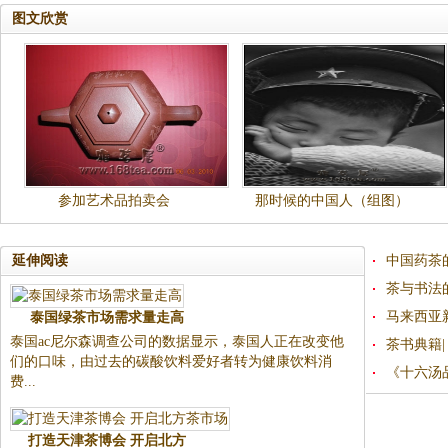
一张中国“名片”
图文欣赏
参加艺术品拍卖会
那时候的中国人（组图）
延伸阅读
中国药茶
茶与书法
马来西亚
泰国绿茶市场需求量走高
泰国ac尼尔森调查公司的数据显示，泰国人正在改变他
茶书典籍
们的口味，由过去的碳酸饮料爱好者转为健康饮料消
《十六汤
费...
打造天津茶博会 开启北方