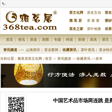
茶文化网
茶友互动
茶友
雅 茗 居
茶 家 寨
紫砂
茶友之家
茶叶相册
岩茶
首页
资讯
茶道
茶图
专题
科技
茶谱
茶具
茶艺
资讯频道
->>
山海茶经
|
茶业要闻
|
收藏资讯
|
茶叶资讯
|
茶乡快
当前位置：
雅茗居茶文化网
>首页
->
资讯频道
->
收藏资讯
>>发布
中国艺术品市场两连跳 是