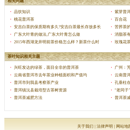
相关问题
品饮知识
紫芽普
桃花普洱茶
百合花
安吉白茶的保质期有多久?安吉白茶最长存放多长
苦荞茶
时间
广东大叶青的做法,广东大叶青怎么做
消脂茶有
2015年西湖龙井明前茶价格怎么样？新茶什么时
玫瑰花
候上市？
茶叶知识相关主题
兴旺发达的绿茶，面目全非的普洱茶
广州：
云南省普洱市去年茶业种植面积和产值均
云南普
普洱市到我县考察茶产业
孔垂柱
普洱镇沅县栽培型古茶树资源
“老同子
普洱茶减肥方法
普洱茶
关于我们
|
法律声明
|
网站地