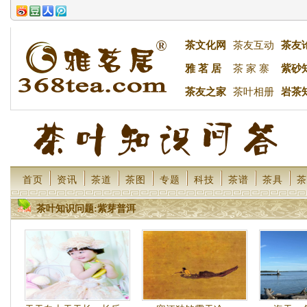
茶文化网
茶友互动
茶友
雅 茗 居
茶 家 寨
紫砂
茶友之家
茶叶相册
岩茶
首页
资讯
茶道
茶图
专题
科技
茶谱
茶具
茶
茶叶知识问题:紫芽普洱