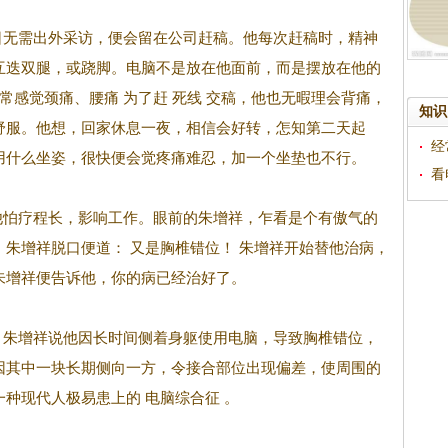
无需出外采访，便会留在公司赶稿。他每次赶稿时，精神
互迭双腿，或跷脚。电脑不是放在他面前，而是摆放在他的
常感觉颈痛、腰痛 为了赶 死线 交稿，他也无暇理会背痛，
知识
舒服。他想，回家休息一夜，相信会好转，怎知第二天起
经
用什么坐姿，很快便会觉疼痛难忍，加一个坐垫也不行。
看
怕疗程长，影响工作。眼前的朱增祥，乍看是个有傲气的
朱增祥脱口便道： 又是胸椎错位！ 朱增祥开始替他治病，
朱增祥便告诉他，你的病已经治好了。
朱增祥说他因长时间侧着身躯使用电脑，导致胸椎错位，
因其中一块长期侧向一方，令接合部位出现偏差，使周围的
种现代人极易患上的 电脑综合征 。