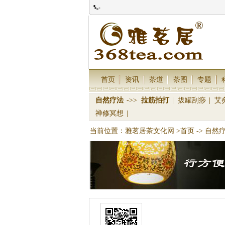
首页
资讯
茶道
茶图
专题
自然疗法
->>
拉筋拍打
|
拔罐刮痧
|
艾
禅修冥想
|
当前位置：
雅茗居茶文化网
>首页
->
自然