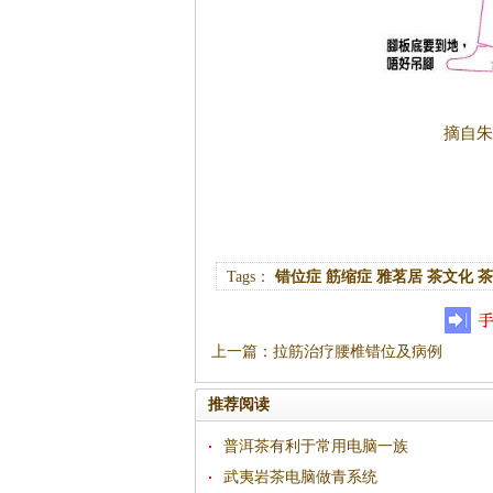
摘自朱
Tags：
错位症
筋缩症
雅茗居
茶文化
茶
上一篇
：
拉筋治疗腰椎错位及病例
推荐阅读
普洱茶有利于常用电脑一族
武夷岩茶电脑做青系统