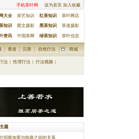
手机茶叶网
设为首页
加入收藏
网大全
茶艺知识
红茶知识
茶叶网店
茶知识
图文摄影
黑茶知识
茶道摄影
叶资讯
中国茶网
绿茶知识
茶叶信息
藏
香道
沉香
自然疗法
商城
疗法
|
性理疗法
|
疗法视频
|
主题
叶招商加盟与电商之间的关系