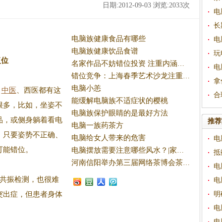
日期:2012-09-03 浏览:
2033
次
电
长
电脑族健康食品有哪些
电
电脑族健康饮品食谱
玩
复位
名家作品不妨错位投资 注重内涵与质量
电
错位竞争：上海春季艺术沙龙注重特色经营
拿
电脑小恙
，
中医
、西医都有这
合
能缓解电脑族不适症状的樱桃
很多，比如，坐姿不
电脑族保护眼睛的是最好方法
品，或侧身躺着看电
推荐
电脑一族药茶方
。
只要姿势不正确、
电脑给女人带来的危害
电
可能错位。
电脑摆放需要注意哪些风水？|家居风水
抵
河南信阳举办第三届网络茶博会茶与电子商务高峰论坛
电
共振检测，也很难
电
突出症，但患者身体
明
电
电