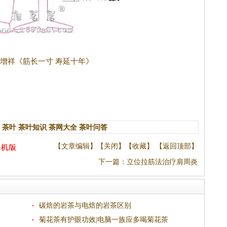
增祥《筋长一寸 寿延十年》
茶叶
茶叶知识
茶网大全
茶叶问答
【
文章编辑
】【
关闭
】【
收藏
】 【
返回顶部
】
下一篇
：
立位拉筋法治疗肩周炎
碳焙的岩茶与电焙的岩茶区别
菊花茶有护眼功效|电脑一族应多喝菊花茶