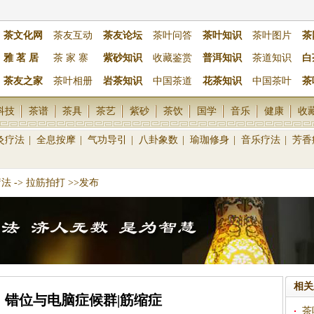
茶文化网
茶友互动
茶友论坛
茶叶问答
茶叶知识
茶叶图片
茶
雅 茗 居
茶 家 寨
紫砂知识
收藏鉴赏
普洱知识
茶道知识
白
茶友之家
茶叶相册
岩茶知识
中国茶道
花茶知识
中国茶叶
茶
科技
茶谱
茶具
茶艺
紫砂
茶饮
国学
音乐
健康
收
灸疗法
|
全息按摩
|
气功导引
|
八卦象数
|
瑜珈修身
|
音乐疗法
|
芳香
疗法
->
拉筋拍打
>>发布
相关
错位与电脑症候群|筋缩症
茶