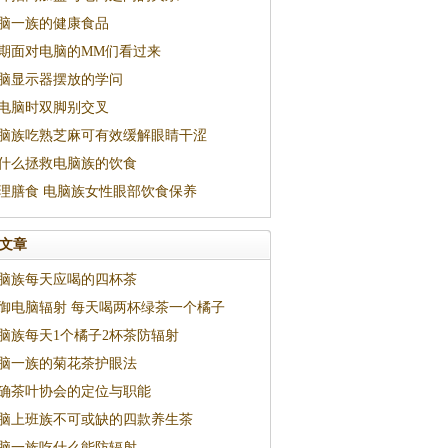
脑一族的健康食品
期面对电脑的MM们看过来
脑显示器摆放的学问
电脑时双脚别交叉
脑族吃熟芝麻可有效缓解眼睛干涩
什么拯救电脑族的饮食
理膳食 电脑族女性眼部饮食保养
文章
脑族每天应喝的四杯茶
御电脑辐射 每天喝两杯绿茶一个橘子
脑族每天1个橘子2杯茶防辐射
脑一族的菊花茶护眼法
确茶叶协会的定位与职能
脑上班族不可或缺的四款养生茶
脑一族吃什么能防辐射