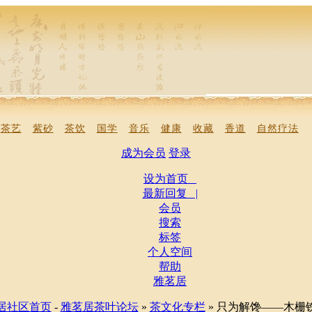
茶艺
紫砂
茶饮
国学
音乐
健康
收藏
香道
自然疗法
成为会员
登录
设为首页
最新回复 |
会员
搜索
标签
个人空间
帮助
雅茗居
居社区首页
-
雅茗居茶叶论坛
»
茶文化专栏
» 只为解馋——木栅