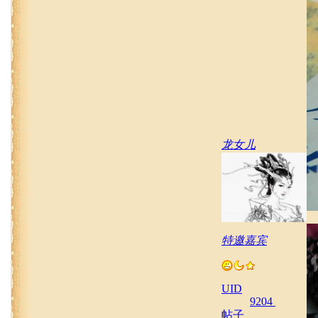
龙女儿
特邀嘉宾
UID
9204
帖子