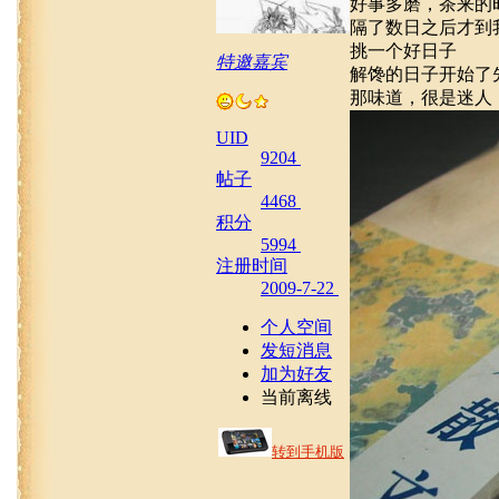
好事多磨，茶来的
隔了数日之后才到
挑一个好日子
特邀嘉宾
解馋的日子开始了
那味道，很是迷人
UID
9204
帖子
4468
积分
5994
注册时间
2009-7-22
个人空间
发短消息
加为好友
当前离线
转到手机版