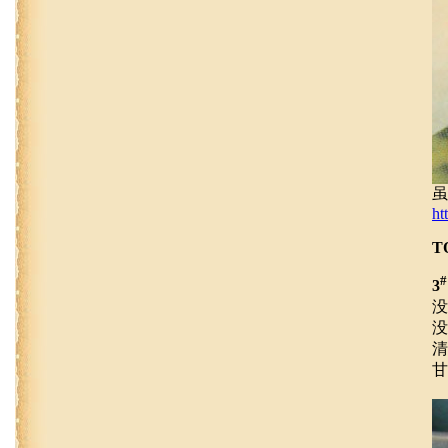
虽
ht
T
#
3
没
没
清
甘