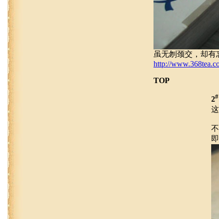
虽无刎颈交，却有
http://www.368tea.c
TOP
#
2
这
不
即