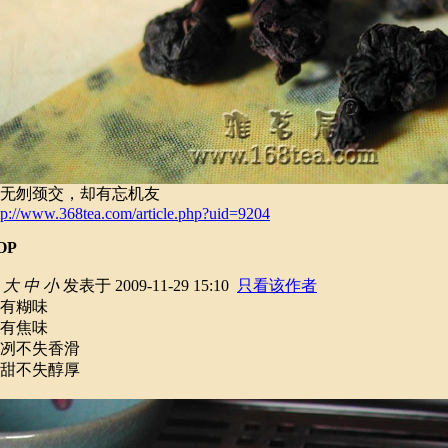
无刎颈交，却有忘机友
tp://www.368tea.com/article.php?uid=9204
OP
大
中
小
发表于 2009-11-29 15:10
只看该作者
有糊味
有焦味
冽不失香滑
甜不失醇厚