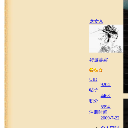
龙女儿
特邀嘉宾
UID
9204
帖子
4468
积分
5994
注册时间
2009-7-22
个人空间