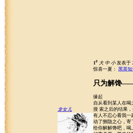
#
1
大
中
小
发表于 20
惊喜一夏：
黑茶知
只为解馋—
缘起
自从看到某人在喝
搜 索之后的结果
龙女儿
有人不忍心看我一
动了恻隐之心，寄
给你解解馋吧，喝