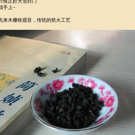
时候正好大雪封门
我手上~
先来木栅铁观音，传统的焙火工艺