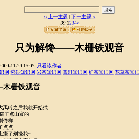
搜索
‹‹ 上一主题
|
下一主题 ››
39
1
2
3
4
››
只为解馋——木栅铁观音
09-11-29 15:05
只看该作者
识网
紫砂知识网
岩茶知识网
普洱知识网
红茶知识网
花草茶知
—木栅铁观音
大禹岭之后我就开始找
，搞了点山寨的
副馋样
了点点
上瘾了别怪我~