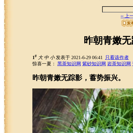
‹‹ 
昨朝青嫩无
#
1
大
中
小
发表于 2021-6-29 06:41
只看该作者
惊喜一夏：
黑茶知识网
紫砂知识网
岩茶知识网
昨朝青嫩无踪影，蓄势振兴。