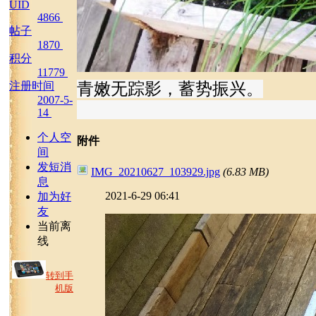
UID
4866
帖子
1870
积分
11779
注册时间
青嫩无踪影，蓄势振兴。
2007-5-
14
个人空
附件
间
发短消
IMG_20210627_103929.jpg
(6.83 MB)
息
2021-6-29 06:41
加为好
友
当前离
线
转到手
机版