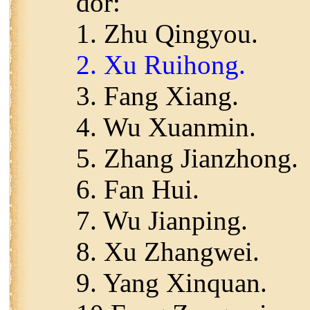
dor:
1. Zhu Qingyou.
2. Xu Ruihong.
3. Fang Xiang.
4. Wu Xuanmin.
5. Zhang Jianzhong.
6. Fan Hui.
7. Wu Jianping.
8. Xu Zhangwei.
9. Yang Xinquan.