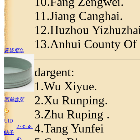
10.Fang Zengwei.
11.Jiang Canghai.
12.Huzhou Yizhuzhai
13.Anhui County Of J
青瓷磨年
————————
dargent:
1.Wu Xiyue.
2.Xu Runping.
明前春芽
3.Zhu Ruping .
UID
4.Tang Yunfei
273558
帖子
43