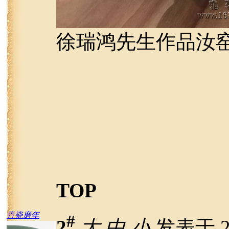
徐瑞鸿先生作品汝
TOP
青瓷磨年
#
2
大
中
小
发表于 20