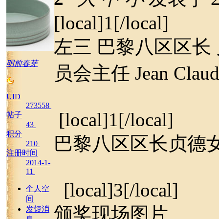
[local]1[/local]
左三 巴黎八区区长
明前春芽
员会主任 Jean Clau
UID
273558
[local]1[/local]
帖子
43
积分
巴黎八区区长贞德
210
注册时间
2014-1-
11
[local]3[/local]
个人空
间
颁奖现场图片
发短消