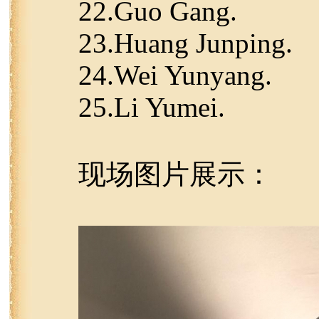
22.Guo Gang.
23.Huang Junping.
24.Wei Yunyang.
25.Li Yumei.
现场图片展示：