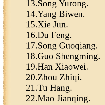
13.Song Yurong.
14.Yang Biwen.
15.Xie Jun.
16.Du Feng.
17.Song Guoqiang.
18.Guo Shengming.
19.Han Xiaowei.
20.Zhou Zhiqi.
21.Tu Hang.
22.Mao Jianqing.