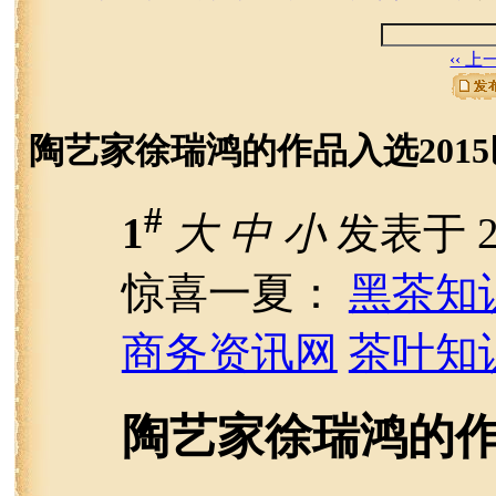
‹‹ 
陶艺家徐瑞鸿的作品入选201
#
1
大
中
小
发表于 20
惊喜一夏：
黑茶知
商务资讯网
茶叶知
陶艺家徐瑞鸿的作